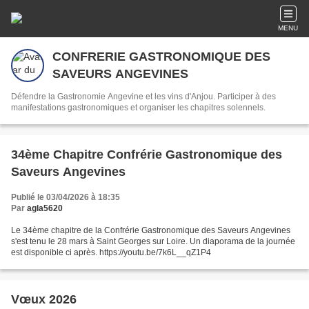
MENU
CONFRERIE GASTRONOMIQUE DES
SAVEURS ANGEVINES
Défendre la Gastronomie Angevine et les vins d'Anjou. Participer à des
manifestations gastronomiques et organiser les chapitres solennels.
34ème Chapitre Confrérie Gastronomique des
Saveurs Angevines
Publié le 03/04/2026 à 18:35
Par
agla5620
Le 34ème chapitre de la Confrérie Gastronomique des Saveurs Angevines
s'est tenu le 28 mars à Saint Georges sur Loire. Un diaporama de la journée
est disponible ci après. https://youtu.be/7k6L__qZ1P4
Vœux 2026