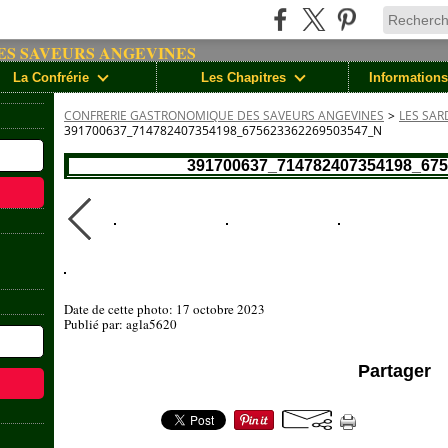
La Confrérie
Les Chapitres
Informations
CONFRERIE GASTRONOMIQUE DES SAVEURS ANGEVINES
>
LES SAR
391700637_714782407354198_675623362269503547_N
391700637_714782407354198_67
Date de cette photo: 17 octobre 2023
Publié par: agla5620
Partager