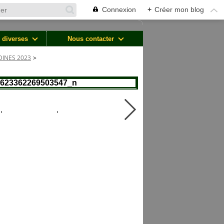
Connexion
+
Créer mon blog
 diverses
Nous contacter
DINES 2023
>
5623362269503547_n