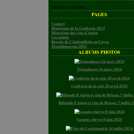
Depuis la création
PAGES
Contact
Historique de la Confrérie 2023
Historique des vins d'Anjou
Les statuts
Recette de l'Andouillette au Layon
Trombinoscope 2023
ALBUMS PHOTOS
Tripaphages 16 mars 2024
Confrérie de la sole 28 avril 2024
Rillauds d'Anjou et vins de Brissac 7 juillet 
Goustes chèvre 8 juin 2024