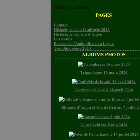
Depuis la création
PAGES
Contact
Historique de la Confrérie 2023
Historique des vins d'Anjou
Les statuts
Recette de l'Andouillette au Layon
Trombinoscope 2023
ALBUMS PHOTOS
Tripaphages 16 mars 2024
Confrérie de la sole 28 avril 2024
Rillauds d'Anjou et vins de Brissac 7 juillet 
Goustes chèvre 8 juin 2024